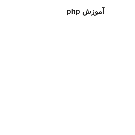
آموزش php
پرش
به
محتوا