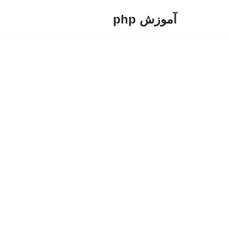
آموزش php
پرش
به
محتوا