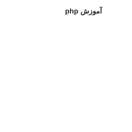
آموزش php
پرش
به
محتوا