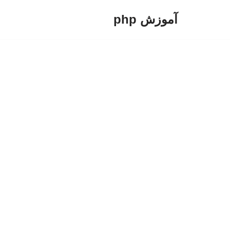
آموزش php
پرش
به
محتوا