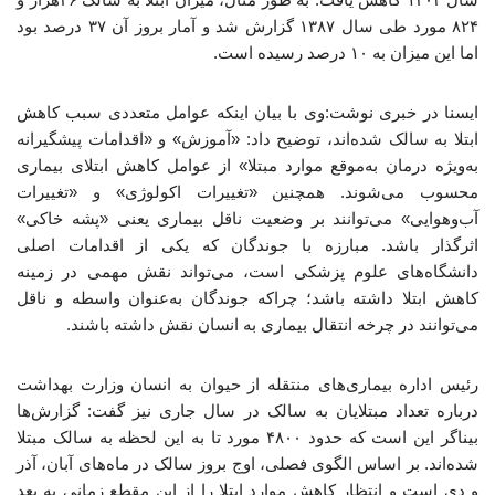
۸۲۴ مورد طی سال ۱۳۸۷ گزارش شد و آمار بروز آن ۳۷ درصد بود
اما این میزان به ۱۰ درصد رسیده است.
ایسنا در خبری نوشت:وی با بیان اینکه عوامل متعددی سبب کاهش
ابتلا به سالک شده‌اند، توضیح داد: «آموزش» و «اقدامات پیشگیرانه
به‌ویژه درمان به‌موقع موارد مبتلا» از عوامل کاهش ابتلای بیماری
محسوب می‌شوند. همچنین «تغییرات اکولوژی» و «تغییرات
آب‌وهوایی» می‌توانند بر وضعیت ناقل بیماری یعنی «پشه خاکی»
اثرگذار باشد. مبارزه با جوندگان که یکی از اقدامات اصلی
دانشگاه‌های علوم پزشکی است، می‌تواند نقش مهمی در زمینه
کاهش ابتلا داشته باشد؛ چراکه جوندگان به‌عنوان واسطه و ناقل
می‌توانند در چرخه انتقال بیماری به انسان نقش داشته باشند.
رئیس اداره بیماری‌های منتقله از حیوان به انسان وزارت بهداشت
درباره تعداد مبتلایان به سالک در سال جاری نیز گفت: گزارش‌ها
بیناگر این است که حدود ۴۸۰۰ مورد تا به این لحظه به سالک مبتلا
شده‌اند. بر اساس الگوی فصلی، اوج بروز سالک در ماه‌های آبان، آذر
و دی است و انتظار کاهش موارد ابتلا را از این مقطع زمانی به بعد