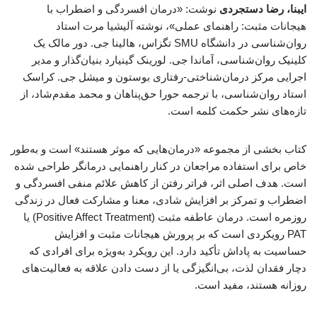
ایبنا، رضا دستجردی
نوشت: «درمان افسردگی و اضطراب با
هیجانات مثبت: راهنمای عملی»، نوشته آلیشیا مرت استاد
روان‌شناسی در دانشگاه SMU تگزاس، هالینا جی. دور مالک یک
کلینیک روان‌شناسی، آماندا جی. لورینک گینیارد بنیان‌گذار و مدیر
اجرایی مرکز درمان‌شناختی-رفتاری بوستون و میشل جی. کراسک
استاد روان‌شناسی، با ترجمه حورا حق‌پناهان و محمد مقدم‌شاد، از
تازه‌های نشر حکمت کلمه است.
کتاب بخشی از مجموعه «درمان‌هایی که موثر هستند» است و به‌طور
خاص برای استفاده مراجعان در کنار راهنمایی درمانگر طراحی شده
است. هدف اصلی اثر، فراتر رفتن از کاهش علائم منفی افسردگی و
اضطراب و تمرکز بر افزایش شادی، معنا و مشارکت فعال در زندگی
روزمره است. درمان عاطفه مثبت (Positive Affect Treatment) یا
PAT رویکردی است که بر پرورش هیجانات مثبت و افزایش
حساسیت به پاداش تأکید دارد. این رویکرد به‌ویژه برای افرادی که
دچار فقدان لذت، بی‌انگیزگی یا از دست دادن علاقه به فعالیت‌های
روزانه هستند، مفید است.