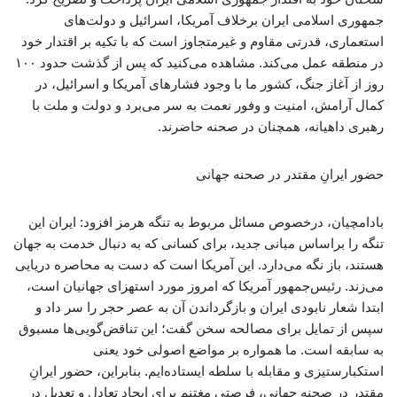
جمهوری اسلامی ایران برخلاف آمریکا، اسرائیل و دولت‌های
استعماری، قدرتی مقاوم و غیرمتجاوز است که با تکیه بر اقتدار خود
در منطقه عمل می‌کند. مشاهده می‌کنید که پس از گذشت حدود ۱۰۰
روز از آغاز جنگ، کشور ما با وجود فشارهای آمریکا و اسرائیل، در
کمال آرامش، امنیت و وفور نعمت به سر می‌برد و دولت و ملت با
رهبری داهیانه، همچنان در صحنه حاضرند.
حضور ایرانِ مقتدر در صحنه جهانی
بادامچیان، درخصوص مسائل مربوط به تنگه هرمز افزود: ایران این
تنگه را براساس مبانی جدید، برای کسانی که به دنبال خدمت به جهان
هستند، باز نگه می‌دارد. این آمریکا است که دست به محاصره دریایی
می‌زند. رئیس‌جمهور آمریکا که امروز مورد استهزای جهانیان است،
ابتدا شعار نابودی ایران و بازگرداندن آن به عصر حجر را سر داد و
سپس از تمایل برای مصالحه سخن گفت؛ این تناقض‌گویی‌ها مسبوق
به سابقه است. ما همواره بر مواضع اصولی خود یعنی
استکبارستیزی و مقابله با سلطه ایستاده‌ایم. بنابراین، حضور ایرانِ
مقتدر در صحنه جهانی، فرصتی مغتنم برای ایجاد تعادل و تعدیل در