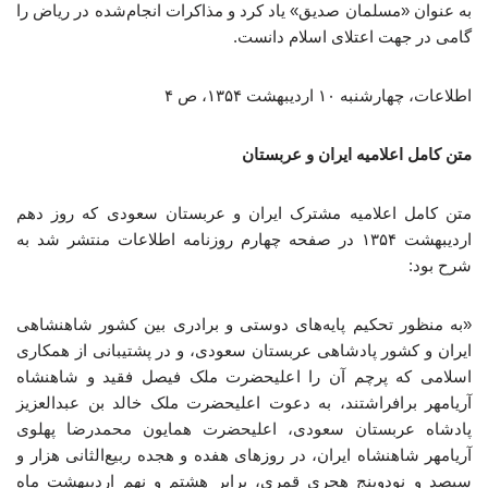
به عنوان «مسلمان صدیق» یاد کرد و مذاکرات انجام‌شده در ریاض را
گامی در جهت اعتلای اسلام دانست.
اطلاعات، چهارشنبه ۱۰ اردیبهشت ۱۳۵۴، ص ۴
متن کامل اعلامیه ایران و عربستان
متن کامل اعلامیه مشترک ایران و عربستان سعودی که روز دهم
اردیبهشت ۱۳۵۴ در صفحه چهارم روزنامه اطلاعات منتشر شد به
شرح بود:
«به منظور تحکیم پایه‌های دوستی و برادری بین کشور شاهنشاهی
ایران و کشور پادشاهی عربستان سعودی، و در پشتیبانی از همکاری
اسلامی که پرچم آن را اعلیحضرت ملک فیصل فقید و شاهنشاه
آریامهر برافراشتند، به دعوت اعلیحضرت ملک خالد بن عبدالعزیز
پادشاه عربستان سعودی، اعلیحضرت همایون محمدرضا پهلوی
آریامهر شاهنشاه ایران، در روزهای هفده و هجده ربیع‌الثانی هزار و
سیصد و نودوپنج هجری قمری، برابر هشتم و نهم اردیبهشت ماه