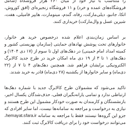
را متناسب با نیاز خود از میان ۲۶۰ هزار فروشگاه (شامل
فروشگاه‌های عمده و خرد) و ۱۱ فروشگاه زنجیره‌ای (افق کوروش،
اتکا، جانبو، دیلی‌مارکت، رفاه، گندم، مینومارت، هایپر فامیلی، هفت،
شیرین عسل و وال‌مارکت) خریداری کنند.
بر اساس زمان‌بندی اعلام شده درخصوص خرید هر خانوار،
خانوارهای تحت پوشش نهادهای حمایتی (سازمان بهزیستی کشور و
کمیته امداد امام خمینی) در دهک‌های اول تا سوم از (۱۷ دی ۱۴۰۴) و
دهک‌های ۱ تا ۳ از ۱۹ دی ماه امکان خرید در طرح جدید کالابرگ
الکترونیکی برایشان فراهم شد. همچنین دهک‌های ۴ تا ۷ از (۲۲
دی‌ماه) و سایر خانوارها از یکشنبه (۲۸ دی‌ماه) قادر به خرید شدند.
تاکید می‌شود که مشمولان طرح کالابرگ جدید با شماره دهک‌ها
ارتباطی ندارد و تمامی یارانه‌بگیران فعلی، حذف‌شدگان یکسال اخیر،
بازنشستگان و کارمندان به صورت خودکار مشمول این طرح هستند و
نیازی به درخواست و مراجعه به سامانه‌ها نیست، اما سایر افرادی که
جزو این گروه‌ها نیستند فقط با مراجعه به سامانه hemayat.sfara.ir،
می‌توانند درخواست خود را برای دریافت کالابرگ ثبت کنند.