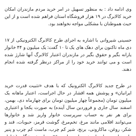
وی ادامه داد : به منظور تسهیل در امر خرید مردم مازندران امکان
خرید کالابرگ در ۱۹ هزار فروشگاه استان فراهم شده است و از این
حیث هموطنان با مشکلی مواجه نخواهند بود.
حسینی شیروانی با اشاره به اجرای طرح کالابرگ الکترونیکی از ۱۷
دی ماه تاکنون برای دهک های یک تا ۱۰ گفت:‌ یک میلیون و ۴۴ خانوار
یارانه بگیر و حقوق بگیر در مازندران اعتبار کالابرگ آنها شارژ شده
است و می توانند خرید خود را از مراکز درنظر گرفته شده انجام
دهند.
در طرح جدید کالابرگ الکترونیک که با هدف «تثبیت قدرت خرید
ایرانیان» و پوشش همه اقشار در حال اجراست، اعتبار ماهانه یک
میلیون تومان (مجموعاً چهار میلیون تومان برای چهارماه دی، بهمن،
اسفند سال جاری و فروردین سال آینده) به صورت یکجا و اعتباری
برای هر نفر به حساب سرپرست خانوار واریز شد و خانوارها
می‌توانند اقلامی مانند مرغ، تخم‌مرغ، گوشت قرمز، حبوبات، قند و
شکر، روغن، ماکارونی، برنج، شیر کم چرب، ماست کم چرب و پنیر