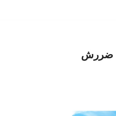
به ضررش