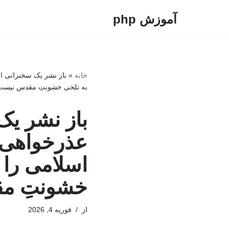
آموزش php
پرش
به
محتوا
خانه
»
باز نشر یک سخنرانی از
به تلخی خشونتِ مقدس نیست
باز نشر یک
عذرخواهی ا
اسلامی را 
خشونتِ م
از
فوریه 4, 2026