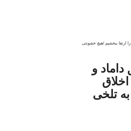
را ارتقا ببخشیم /هیچ خشونتی
داماد و
اخلاق
به تلخی