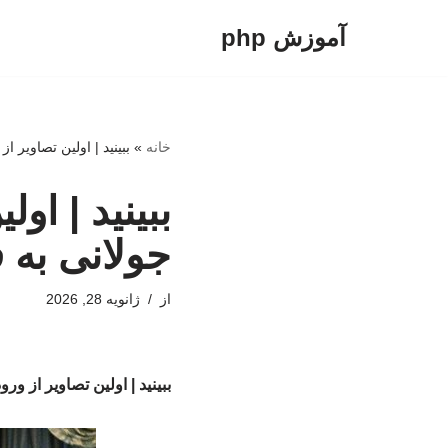
آموزش php
پرش
به
محتوا
خانه
»
ببینید | اولین تصاویر 
ببینید | او
جولانی به 
از
ژانویه 28, 2026
ببینید | اولین تصاویر از و