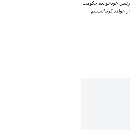
ی، رئیس خودخوانده حکومت
ر خواهد کرد./تنسنیم