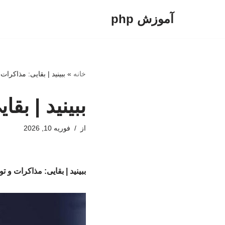
آموزش php
پرش
به
محتوا
خانه
»
ببینید | بقایی: مذاکرات
ببینید | بق
از
فوریه 10, 2026
ببینید | بقایی: مذاکرات و ت