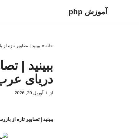
آموزش php
پرش
به
محتوا
خانه
»
ببینید | تصاویر تازه 
ببینید | تص
دریای عرب
از
آوریل 29, 2026
ببینید | تصاویر تازه از ب