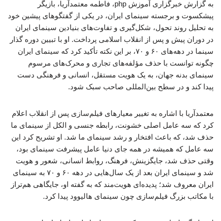
به گزارش خبرگزاری آموزش php، فاطمه معتمدآریا، بازیگر
پیشکسوت و برجسته سینمای ایران، در یکی از گفتگوهای پیشین خود
به تحلیل روند تحول، شکل‌گیری و تفاوت‌های بنیادین سینمای ایران
در دوران پیش و پس از انقلاب اسلامی پرداخت. او با تبیین دوره گذار
سینما در دهه‌های ۶۰ و ۷۰، بر این نکته تأکید کرد که سینمای ایران
چگونه توانست با حذف مؤلفه‌های تجاری و محرک‌های مرسوم
سینمای بدنه جهان، به یک هویت مستقل، انسانی و فرهنگی دست
پیدا کند و در سطح بین‌المللی صاحب سبک شود.
معتمدآریا با اشاره به تغییر معیارهای فیلم‌سازی پس از انقلاب اعلام
کرد که سه عامل اصلی خشونت، رابطه جنسی و الکل از سینمای ما
حذف شد، که باعث افتخار و رشد سینمای ما شد. او تشریح کرد این
سه عامل که همیشه در همه جای دنیا عامل پیشرفت سینمای بود،
وقتی حذف شد، جایگزینش، فرهنگ، روابط انسانی، شعور و هویت
شد و سینمای ایران بعد از یک سال‌هایی در دهه ۶۰ و ۷۰ به سینمای
ایران معروف شد؛ پدیده‌ای هویت‌مند که به گفته او، جایگاهی هم‌تراز
با مکاتب بزرگ فیلم‌سازی چون سینمای هالیوود پیدا کرد.