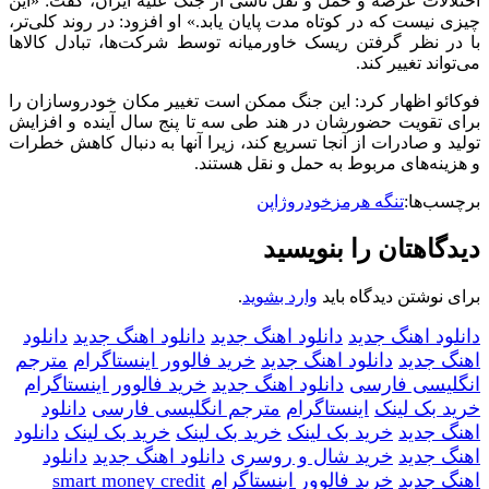
اختلالات عرضه و حمل و نقل ناشی از جنگ علیه ایران، گفت: «این
چیزی نیست که در کوتاه مدت پایان یابد.» او افزود: در روند کلی‌تر،
با در نظر گرفتن ریسک خاورمیانه توسط شرکت‌ها، تبادل کالاها
می‌تواند تغییر کند.
فوکائو اظهار کرد: این جنگ ممکن است تغییر مکان خودروسازان را
برای تقویت حضورشان در هند طی سه تا پنج سال آینده و افزایش
تولید و صادرات از آنجا تسریع کند، زیرا آنها به دنبال کاهش خطرات
و هزینه‌های مربوط به حمل و نقل هستند.
برچسب‌ها:
تنگه هرمز
خودرو
ژاپن
دیدگاهتان را بنویسید
برای نوشتن دیدگاه باید
وارد بشوید
.
دانلود اهنگ جدید
دانلود اهنگ جدید
دانلود اهنگ جدید
دانلود
اهنگ جدید
دانلود اهنگ جدید
خرید فالوور اینستاگرام
مترجم
انگلیسی فارسی
دانلود اهنگ جدید
خرید فالوور اینستاگرام
خرید بک لینک
اینستاگرام
مترجم انگلیسی فارسی
دانلود
اهنگ جدید
خرید بک لینک
خرید بک لینک
خرید بک لینک
دانلود
اهنگ جدید
خرید شال و روسری
دانلود اهنگ جدید
دانلود
اهنگ جدید
خرید فالوور اینستاگرام
smart money credit