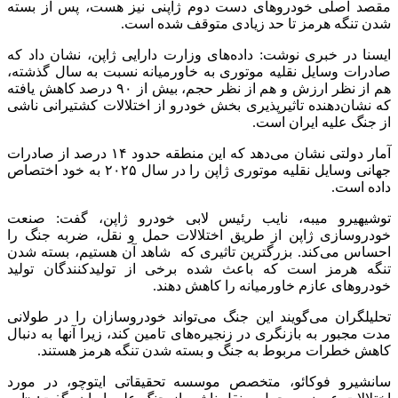
مقصد اصلی خودروهای دست دوم ژاپنی نیز هست، پس از بسته
شدن تنگه هرمز تا حد زیادی متوقف شده است.
ایسنا در خبری نوشت: داده‌های وزارت دارایی ژاپن، نشان داد که
صادرات وسایل نقلیه موتوری به خاورمیانه نسبت به سال گذشته،
هم از نظر ارزش و هم از نظر حجم، بیش از ۹۰ درصد کاهش یافته
که نشان‌دهنده تاثیرپذیری بخش خودرو از اختلالات کشتیرانی ناشی
از جنگ علیه ایران است.
آمار دولتی نشان می‌دهد که این منطقه حدود ۱۴ درصد از صادرات
جهانی وسایل نقلیه موتوری ژاپن را در سال ۲۰۲۵ به خود اختصاص
داده است.
توشیهیرو میبه، نایب رئیس لابی خودرو ژاپن، گفت: صنعت
خودروسازی ژاپن از طریق اختلالات حمل و نقل، ضربه جنگ را
احساس می‌کند. بزرگترین تاثیری که شاهد آن هستیم، بسته شدن
تنگه هرمز است که باعث شده برخی از تولیدکنندگان تولید
خودروهای عازم خاورمیانه را کاهش دهند.
تحلیلگران می‌گویند این جنگ می‌تواند خودروسازان را در طولانی
مدت مجبور به بازنگری در زنجیره‌های تامین کند، زیرا آنها به دنبال
کاهش خطرات مربوط به جنگ و بسته شدن تنگه هرمز هستند.
سانشیرو فوکائو، متخصص موسسه تحقیقاتی ایتوچو، در مورد