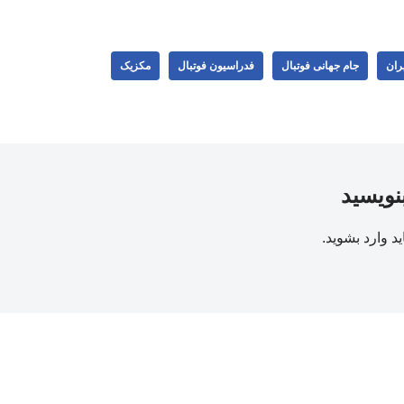
یران
جام جهانی فوتبال
فدراسیون فوتبال
مکزیک
بنویسید
ید
وارد بشوید
.