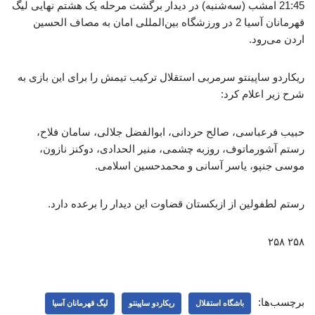
21:45 امشب (سه‌شنبه) در دیدار برگشت مرحله یک هشتم نهایی لیگ
قهرمانان آسیا 2 در ورزشگاه بین‌المللی امان به مصاف الحسین
اردن می‌رود.
ریکاردو ساپینتو سرمربی استقلال ترکیب تیمش را برای این بازی به
شرح زیر اعلام کرد:
حبیب فرعباسی، صالح حردانی، ابوالفضل جلالی، سامان فلاح،
رستم آشورماتوف، روزبه چشمی، منیر الحدادی، دوکنز نازون،
موسی جنپو، یاسر آسانی و محمدحسین اسلامی.
رستم لطفولین از ازبکستان قضاوت این دیدار را برعده دارد.
۲۵۸ ۲۵۸
برچسب‌ها:
باشگاه استقلال
ریکاردو ساپینتو
لیگ قهرمانان آسیا