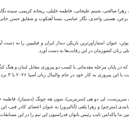
ژاد، زهرا صالحی، شبنم علیخانی، فاطمه خلیلی، ریحانه کریمی، سیده 
برجن، هستی واحدی، نگار عباسی، یسنا آهنکوب و شقایق حسن خانی با
لهه پورصالح با کسب ۱۸ پوئن، عنوان امتیازآورترین بازیکن دیدار ایران و فیلیپین را به
لی زنان کشورمان در این رقابت‌ها به دست آورد.
ن سرپرست، لی دو هی (سرمربی)، سون هه چونگ (دستیار)، فاطمه ح
امدی (مترجم) و زهرا یلقی (آنالیزور) به عنوان اعضای کادر فنی، این ت
ین ندا پاکدامن نایب رئیس بانوان فدراسیون این تیم را در این مسابقات