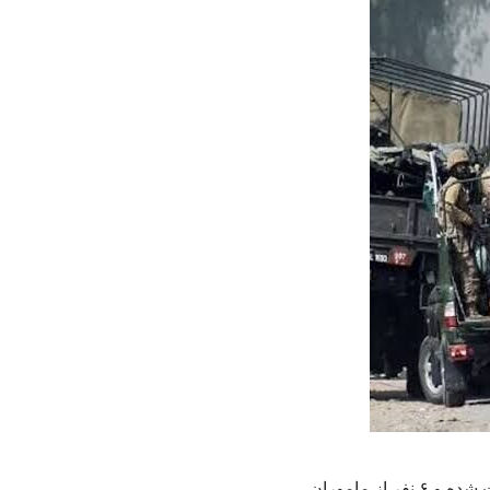
عملیات نیروهای امنیتی پاکستان در شهرهای «کویته و بَنّو» منجر به هلاکت دست کم ۲۴ تروریست شده و ۶ نفر از ماموران