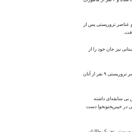
منیتی و عناصر تروریستی پس از
رفت.
فر از نیروهای پاکستانی نیز جان خود را از
در شهر ‌کویته مرکز ایالت بلوچستان پاکستان نیز درپی عملیات یگان ویژه ضد تروریسم علیه عناصر تروریستی ۹ نفر از آنان
 بی سابقه‌ای داشته
ی در خیبرپختونخوا دست
۳ کشته برجای گذاشت. گروه تروریستی تحریک طالبان