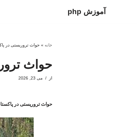
آموزش php
پرش
به
محتوا
خانه
»
حواث تروریستی در پاکستان ب
حواث تروریست
از
می 23, 2026
حواث تروریستی در پاکستان با ۳۰