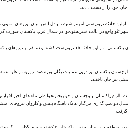
ان خود را از دست دادند.
زارش آموزش php، در اولین حادثه تروریستی امروز شنبه ، تبادل آتش میان نیروهای ا
شهر بَنّو واقع در ایالت خیبرپختونخوا در شمال غرب پاکستان صورت گ
به گزارش ایرنا از رسانه‌های پاکستانی، در این حادثه ۱۵ تروریست کشته و دو ن
ت ناآرام پاکستان، بلوچستان و خیبرپختونخوا طی ماه های اخیر افزایش
ل دو بمب‌گذاری مرگبار به یک پاسگاه پلیس و کاروان نیروهای امنیت
پنچ روز پیش نیز انفجار بمب در منطقه وزیرستان جنوبی پاکستان 