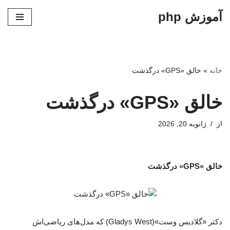
آموزش php
پرش
به
محتوا
خانه
»
خالق «GPS» درگذشت
خالق «GPS» درگذشت
از
ژانویه 20, 2026
خالق «GPS» درگذشت
دکتر «گلادیس وست»(Gladys West) که مدل‌های ریاضی‌اش