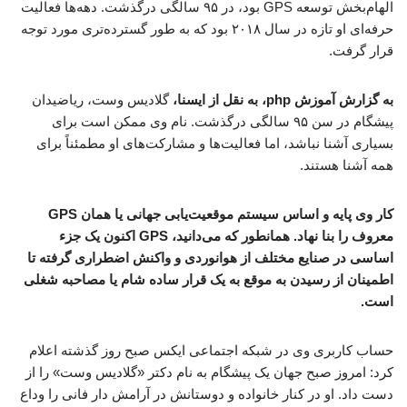
الهام‌بخش توسعه GPS بود، در ۹۵ سالگی درگذشت. دهه‌ها فعالیت
حرفه‌ای او تازه در سال ۲۰۱۸ بود که به طور گسترده‌تری مورد توجه
قرار گرفت.
به گزارش آموزش php، به نقل از ایسنا،
گلادیس وست، ریاضیدان
پیشگام در سن ۹۵ سالگی درگذشت. نام وی ممکن است برای
بسیاری آشنا نباشد، اما فعالیت‌ها و مشارکت‌های او مطمئناً برای
همه آشنا هستند.
کار وی پایه و اساس سیستم موقعیت‌یابی جهانی یا همان GPS
معروف را بنا نهاد. همانطور که می‌دانید، GPS اکنون یک جزء
اساسی در صنایع مختلف از هوانوردی و واکنش اضطراری گرفته تا
اطمینان از رسیدن به موقع به یک قرار ساده شام یا مصاحبه شغلی
است.
حساب کاربری وی در شبکه اجتماعی ایکس صبح روز گذشته اعلام
کرد: امروز صبح جهان یک پیشگام به نام دکتر «گلادیس وست» را از
دست داد. او در کنار خانواده و دوستانش در آرامش دار فانی را وداع