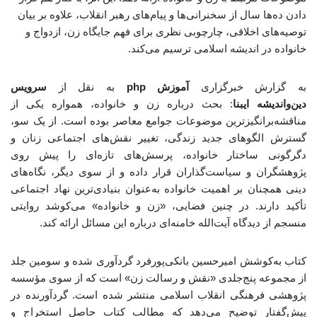
دادن ده‌ها سال از سخنرانی‌ها و پیام‌های رهبر انقلاب، علاوه بر بیان
توصیه‌های اخلاقی، چارچوبی نظری برای فهم جایگاه زن، ازدواج و
خانواده در اندیشه اسلامی ترسیم می‌کند.
به گزارش خبرگزاری
آموزش php
به نقل از
سرویس
دین‌واندیشه ایبنا
: بحث درباره زن و خانواده، همواره یکی از
مناقشه‌برانگیزترین موضوعات جوامع معاصر بوده است. از یک سو،
گسترش الگوهای جدید زندگی، تغییر نقش‌های اجتماعی زنان و
دگرگونی ساختار خانواده، پرسش‌های تازه‌ای را پیش روی
پژوهشگران و سیاست‌گذاران قرار داده و از سوی دیگر، نگاه‌های
دینی همچنان بر اهمیت خانواده به‌عنوان بنیادی‌ترین نهاد اجتماعی
تأکید دارند. در چنین فضایی، «زن و خانواده» می‌کوشد روایتی
منسجم از دیدگاه آیت‌الله خامنه‌ای درباره این مسائل ارائه کند.
کتاب به‌کوشش امیرحسین بانکی‌پورفرد گردآوری شده و سومین جلد
از مجموعه پنج‌جلدی «نقش و رسالت زن» است که از سوی مؤسسه
پژوهشی فرهنگی انقلاب اسلامی منتشر شده است. گردآورنده در
پیش‌گفتار توضیح می‌دهد که مطالب کتاب حاصل استخراج و