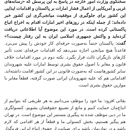
سخنگوی وزارت امور خارجه در پاسخ به این پرسش که «رسانه‌های
غربی و آمریکایی از اعمال فشار امارات بر پاکستان و اقدامات ایذایی
این کشور برای جلوگیری از موفقیت میانجی‌گری این کشور خبر
داده‌اند؛ از جمله اینکه در روزهای اخیر امارات اقدام به اخراج اتباع
پاکستانی کرده است. در مورد این موضوع آیا اطلاعاتی دریافت
کرده‌اید و واکنش جمهوری اسلامی ایران به این رفتار چیست؟»
گفت:
پاکستان حتماً به‌صورت حرفه‌ای کار خودش را پیش می‌برد.
قاعدتاً هیچ میانجی اجازه نمی‌دهد که اقدامات حرفه‌ای تحت تأثیر
کارهای بازیگران ثالث قرار بگیرد. نکته دوم در مورد اقدامات خلاف
قانون و مغایر با اصول حقوق بشری توسط امارات علیه شهروندان
سایر کشورهاست که به‌صورت قانونی در این کشور اقامت داشته‌اند.
اقداماتی هم که علیه شهروندان ایرانی صورت گرفته، قطعاً مغایر با
موازین حقوق بشری است.
بقائی افزود: ما خود را موظف می‌دانیم به هر طریقی که بتوانیم از
اتباع‌مان حمایت کنیم و مانع از تضییع حقوقشان بشویم. کنسولگری
ما در دبی موظف شده به پیگیری مستمر این موضوع است. در تهران
هم پیگیر هستیم، بخش کنسولی ما و قطعاً از هر اقدامی که لازم
باشد و در توان‌مان باشد برای صیانت از حقوق اتباع ایرانی فروگذار