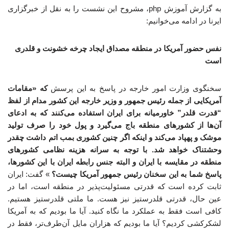
به گزارش آموزش php، مشروح این نشست را به نقل از خبرگزاری
ایرنا در ادامه می‌خوانیم:
نفس حضور آمریکا در منطقه مصداق ایجاد چرخه خشونت و قلدری
است
سخنگوی وزارت امور خارجه در پاسخ به این پرسش
که «مقامات
آمریکایی از جمله رئیس جمهور و وزیر خارجه این کشور مدام از لفظ
“قدرت قلدر” خاورمیانه برای ایران استفاده می‌کنند که به ادعای
آن‌ها از کشورهای منطقه باج می‌گیرد و پول خود را صرف تولید
موشک و پهپاد می‌کند و اینکه اگر چنین کشوری بمب اتم داشت چقدر
وحشتناک خواهد شد. با توجه به سرانه هزینه نظامی کشورهای
منطقه در مقایسه با ایران و البته جنس رابطه ایران با این کشورها،
پاسخ شما به این سخنان رئیس جمهور آمریکا چیست؟
» گفت: ایران
ثابت کرده است که قدرتی مسئولیت‌پذیر در منطقه است، اما در
عین حال، قدرتی قلدرستیز نیز هست. ما ملتی قلدرستیز هستیم.
کافی است فقط به عملکرد ما نگاه کنید. آیا ما بودیم که به آمریکا
لشکرکشی کردیم؟ آیا ما بودیم که هزاران مایل آن‌طرف‌تر، فقط در