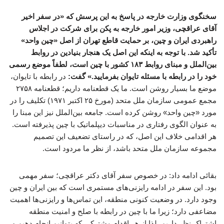
سخنگوی وزارت خارجه در پاسخ به این پرسش که «در سفر اخیر
آقای عراقچی، وزیر امور خارجه به پکن برای شرکت در اجلاس
راهبردی ایران و چین، بر حمایت قاطع تهران از اصل «چین واحد»
تأکید شد. با توجه به اینکه این اصل یک هنجار بنیادین در روابط
بین‌الملل و مبنای روابط ۱۸۳ کشور با چین است، لطفاً موضع رسمی
خود را در رابطه با مسئله تایوان بفرمایید.» گفت:
در رابطه با تایوان،
موضع ما بسیار روشن است. ما یک قطعنامه داریم؛ قطعنامه ۲۷۵۸
مجمع عمومی سازمان ملل متحد (مورخ ۲۵ اکتبر ۱۹۷۱) تکلیف را در
مورد «چین واحد» روشن کرده است. جامعه بین‌الملل نیز این مبنا را
به عنوان الگوی رفتاری در مناسبات دیپلماتیک با چین پذیرفته است.
هر اقدامی خلاف این اصل، که در راستای تضعیف این تصمیم
مجموعه سازمان ملل متحد باشد، از نظر ما مردود است.
بقائی ادامه داد: در خصوص سفر آقای دکتر عراقچی؛ سفر مهمی
بود. این سفر در ادامه رایزنی‌های مستمری است که بین ایران و چین
وجود دارد. در وضعیت کنونی منطقه، این تماس‌ها و رایزنی‌ها اهمیت
مضاعفی دارد؛ زیرا ما با چین در رابطه با صلح و امنیت منطقه
اشتراک نظر داریم. لذا از هر اقدام مشترکی که بتوانیم انجام دهیم و