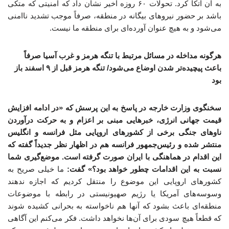
به آن اتکا کرد. تحولات ۶۰ روزه اخیر نشان داد که امنیتی که متکی
باشد بر حضور نیروهای بیگانه در منطقه، صرفاً موجب تشدید ناامنی
می‌شود و به هیچ عنوان آورده‌ای برای منطقه ما نیست.
هرگونه مداخله‌ در مسائل مرتبط با تنگه هرمز و غرب آسیا صرفاً
باعث پیچیده‌تر شدن اوضاع می‌شود/ تنگه هرمز قبل از ۹ اسفند باز
بود
سخنگوی وزارت خارجه در پاسخ به این پرسش که «در ادامه افزایش
قیمت جهانی انرژی، خبرهایی مبنی بر اعزام و به حرکت درآوردن
ناوهای جنگی برخی از کشورهای اروپایی مثل فرانسه و انگلیس
منتشر شده و رئیس‌جمهور فرانسه هم در اظهار نظر جدیداً گفته که
این اقدام در هماهنگی با ایران صورت گرفته است. موضع‌گیری شما
نسبت به این اقدامات چطور خواهد بود؟» گفت:
ما خیلی صریح به
کشورهای اروپایی این موضوع را منتقل کردیم که اجازه ندهند
وسوسه‌های آمریکا یا رژیم صهیونیستی در رابطه با موضوعات
منطقه‌ای باعث بشود که آنها هم ناخواسته به بحرانی کشیده شوند
که قطعاً هیچ سودی برای آن‌ها نخواهد داشت. فکر می‌کنم این آگاهی