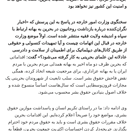
و امنیت این کشور نیز نخواهد بود
سخنگوی وزارت امور خارجه در پاسخ به این پرسش که «اخبار
نگران‌کننده‌ درباره بازداشت روحانیون در بحرین به بهانه ارتباط با
سپاه و اندیشه ولایت فقیه منتشر شده است. اولاً موضع وزارت
خارجه در قبال این اتهامات چیست و آیا تمهیدات کنسولی و حقوقی
از طریق کانال‌های دیپلماتیک برای اطمینان از سلامت و دادرسی
عادلانه این علمای بحرینی به کار گرفته می‌شود؟» گفت:
اقداماتی
که بحرین ظرف دو ماه اخیر به بهانه همدلی مردم بحرین با مردم
ایران یا به بهانه عزاداری، برای مرجعیت شیعه اتخاذ کرده، همگی
نقض فاحش حقوق بشر است. سلب تابعیت از شهروندان بحرینی یک
مجازات قرون‌وسطایی است که سال‌هاست اساساً منسوخ شده و
خلاف اصول بنیادین حقوق بشر محسوب می‌شود.
وی ادامه داد: ما در راستای تکریم انسان و پاسداشت موازین حقوق
بشری، مواضع خود را صریحاً اعلام کرده‌ایم. این اقدامات بحرین
خلاف مقررات حقوق بشری است و باید به حقوق مردم خود احترام
بگذارند. جریحه‌دار کردن احساسات اکثریت جمعیت بحرین، قطعاً به