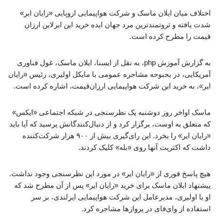
اختلاف میان ایلان ماسک و شرکت هواپیمایی اروپایی «رایان ایر»
شدت یافته و ثروتمندترین مرد جهان ایده خرید این ایرلاین ارزان
قیمت را مطرح کرده است.
به گزارش آموزش php، به نقل از ایسنا، ایلان ماسک، غول فناوری
آمریکایی، در بحبوحه مشاجره عمومی با مایکل اولیری، رئیس «رایان
ایر»، به خرید این شرکت هواپیمایی ارزان‌قیمت، اشاره کرده است.
ماسک اواخر روز دوشنبه یک نظرسنجی در شبکه اجتماعی «ایکس»
که متعلق به اوست، برگزار کرد و از دنبال‌کنندگانش پرسید که آیا باید
«رایان ایر» را بخرد. این رای‌گیری بیش از ۹۰۰ هزار شرکت‌کننده
داشت که اکثریت آنها روی «بله» کلیک کردند.
هیچ پاسخ فوری از «رایان ایر» در مورد این نظرسنجی وجود نداشت.
پیشنهاد ایلان ماسک برای خرید «رایان ایر» پس از آن مطرح شد که
او با اولیری، مدیرعامل این شرکت هواپیمایی ایرلندی، بر سر
استفاده از وای‌فای در پروازها مشاجره کرد.