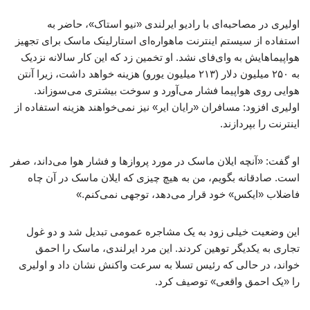
اولیری در مصاحبه‌ای با رادیو ایرلندی «نیو استاک»، حاضر به
استفاده از سیستم اینترنت ماهواره‌ای استارلینک ماسک برای تجهیز
هواپیماهایش به وای‌فای نشد. او تخمین زد که این کار سالانه نزدیک
به ۲۵۰ میلیون دلار (۲۱۳ میلیون یورو) هزینه خواهد داشت، زیرا آنتن
هوایی روی هواپیما فشار می‌آورد و سوخت بیشتری می‌سوزاند.
اولیری افزود: مسافران «رایان ایر» نیز نمی‌خواهند هزینه استفاده از
اینترنت را بپردازند.
او گفت: «آنچه ایلان ماسک در مورد پروازها و فشار هوا می‌داند، صفر
است. صادقانه بگویم، من به هیچ چیزی که ایلان ماسک در آن چاه
فاضلاب «ایکس» خود قرار می‌دهد، توجهی نمی‌کنم.»
این وضعیت خیلی زود به یک مشاجره عمومی تبدیل شد و دو غول
تجاری به یکدیگر توهین کردند. این مرد ایرلندی، ماسک را احمق
خواند، در حالی که رئیس تسلا به سرعت واکنش نشان داد و اولیری
را «یک احمق واقعی» توصیف کرد.