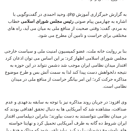
به گزارش خبرگزاری آموزش php، وحید احمدی در گفت‌وگویی با
اشاره به چهارمین پیام صوتی
رئیس مجلس شورای اسلامی
خطاب
به مردم، گفت: وقتی صحبت از منافع ملی به میان می آید، راه های
مختلفی برای حراست و تامین آن مطرح می شود.
بنا بر روایت خانه ملت، عضو کمیسیون امنیت ملی و سیاست خارجی
مجلس شورای اسلامی اظهار کرد: بر این اساس می توان اذعان کرد
اقتدار میدان نظامی ایران موجب شد دشمن نتواند در این حوزه به
نتیجه دلخواهش دست پیدا کند لذا به سمت آتش بس و طرح موضوع
مذاکره حرکت کرد؛ این امر بیانگر حراست از منافع ملی در میدان
نظامی است.
وی افزود: در جریان روند مذاکره نیز با توجه به سابقه بدعهدی و عدم
صداقت، مشاهده شد که آمریکایی ها به دنبال تحقق اهدافی بودند که
در میدان نظامی نتوانستند به دست بیاورند؛ بنابراین دیپلماسی اقتدار
ایران شروط ده گانه به طرف آمریکایی تحمیل کرد و نهایتا خواسته
های نامشروع دشمنان را رد کرد. نباید تلقی شود که مذاکره هدف یا