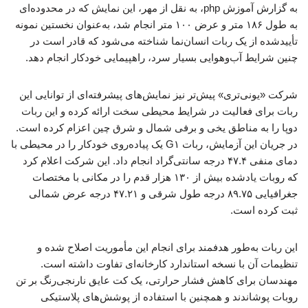
به گزارش آموزش php، به نقل از مهر، این نمایش که در محدوده‌ای
به طول ۱۸۶ متر و عرض ۱۰۰ متر انجام شد، به‌عنوان نخستین نمونه
تأییدشده از یک ربات انسان‌نما شناخته می‌شود که قادر است در
چنین شرایط آب‌وهوایی بسیار سرد، راهپیمایی خودکار انجام دهد.
شرکت «یونی‌تری» پیش‌تر نیز نمایش‌های پیشرفته‌ای از توانایی این
ربات برای فعالیت در شرایط محیطی سخت ارائه کرده و این ربات
دوپا را به مناطق یخی و برفی شمال و شرق چین اعزام کرده است.
در جریان این آزمایش، ربات G۱ یک پیاده‌روی خودکار را در محیطی با
دمای منفی ۴۷.۴ درجه سانتی‌گراد انجام داد. این شرکت اعلام کرد
که روبات یادشده بیش از ۱۳۰ هزار قدم را در مکانی با مختصات
جغرافیایی ۸۹.۷۵ درجه طول شرقی و ۴۷.۲۱ درجه عرض شمالی
ثبت کرده است.
این ربات به‌طور هدفمند برای انجام این مأموریت اصلاح شده و
تنظیمات آن با نسخه استاندارد کارخانه‌ای تفاوت داشته است.
مهندسان برای کاهش فشار حرارتی، یک کت عایق نارنجی‌رنگ بر تن
روبات پوشاندند و همچنین با استفاده از پوشش‌های پلاستیکی