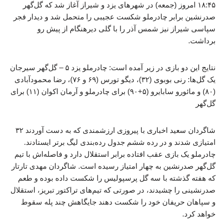
۱۸:۴۵ امروز (جمعه) در شهرهای یزد و شیراز آغاز شد که گل‌گهر
صدرنشین برابر چادرملو شکست عجیبی را متحمل شد و دیدار فجر
سپاسی شیراز نیز شمس آذر را با گلی دیرهنگام از پیش رو
برداشت.
نتایج این دو بازی در زیر آمده است: چادرملو یزد ۵ – گل‌گهر سیرجان
یک گل‌ها: رنی بوبوی (۳۲)، دیگو تورس (۶۹ و ۷۶)، رضا محمودآبادی
(۸۰) و مائورو سابایرو (۵+۹۰) برای چادرملو و آرمان اکوان (۱۱) برای
گل‌گهر
شاگردان سعید اخباری با پیروزی ارزشمندی که به دست آوردند ۳۲
امتیازی شدند و در رده ششم جدول رده‌بندی لیگ برتر ایستادند.
چادرملو یک بازی عقب افتاده برابر استقلال دارد و فاصله‌اش با تیم
گل‌گهر صدرنشین به چهار امتیاز رسیده است. شاگردان مهدی تارتار
که هفته گذشته با سه گل پرسپولیس را شکست داده بوده و طعم
صدرنشینی را چشیدند، در صورتی که تیم‌های تراکتور تبریز، استقلال
و سپاهان حریفان خود را شکست دهند جایگاهش چند پله سقوط
خواهد کرد.