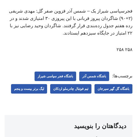
فجرسپاسی شیراز یک – شمس آذر قزوین صفر گل: مهدی شریفی
(۲+۹۰) شاگردان پیروز قربانی با این پیروزی ۳۰ امتیازی شدند و در
رده هفتم جدول رده‌بندی قرار گرفتند. شاگردان وحید رضایی نیز با
۲۲ امتیاز در جایگاه سیزدهم ایستادند.
۲۵۸ ۲۵۸
برچسب‌ها:
باشگاه شمس آذر
باشگاه فجر سپاسی شیراز
باشگاه گل گهر سیرجان
تیم فوتبال چادرملو اردکان
لیگ برتر بیست و پنجم
دیدگاهتان را بنویسید