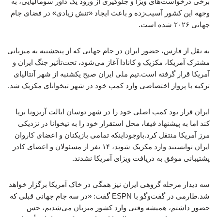
برخی درخواست‌های ویزا و جلوگیری از ورود یک داور سومالیایی، به
وجهه این کشور آسیب‌زده و باعث ایجاد «تنش زیادی» در فضای جام
جهانی ۲۰۲۶ شده است.
به نقل از فارس، حضور ایران در جام جهانی که از پنجشنبه به میزبانی
مشترک آمریکا، مکزیک و کانادا آغاز می‌شود، تحت‌تأثیر جنگ ایران و
آمریکا قرار گرفته است.تیم ملی ایران صبح یکشنبه از شهر آنتالیای
ترکیه با پرواز اختصاصی وارد کمپ خود در شهر تیخوانای مکزیک شد.
ایران قرار بود کمپ اصلی خود را در شهر توسان ایالت آریزونا برپا
کند اما به پیشنهاد فیفا، محل استقرار خود را به تیخوانا در نزدیکی
مرز آمریکا منتقل کرد.باوجوداینکه تمامی بازیکنان و اعضای کاروان
ایران توانستند وارد مکزیک شوند، ۱۴ نفر از مسئولان و اعضای کادر
پشتیبانی موفق به دریافت ویزای آمریکا نشدند.
سه دیدار مرحله گروهی ایران نیز همگی در خاک آمریکا برگزار خواهد
شد.طارمی در گفت‌وگو با ESPN گفت: «در سه جام جهانی قبلی که
حضور داشتم، همیشه وقتی وارد کشور میزبان می‌شدیم، حس