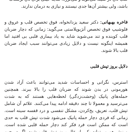
باشد، ولی بیشتر آن‌ها جدی نیستند و نیازی به درمان ندارند.
فاخره بهبهانی:
دکتر سعید یزدانخواه، فوق تخصص قلب و عروق و
فلوشیپ فوق تخصص آنژیوپلاستی می‌گوید: زمانی که دچار ضربان
قلب کوبنده و تند می‌شوید شاید به یاد بیماری قلبی بی افتید اما
همیشه اینگونه نیست و دلایل زیادی می‌توانند سبب ایجاد ضربان
قلب بالا شوند.
دلایل بروز تپش قلبی
استرس، نگرانی و احساسات شدید می‌توانند باعث آزاد شدن
هورمونی در بدن شوند که ضربان قلب را بالا ببرند. همچنین
حمله‌های پانیک (وحشت‌زدگی) لحظه‌هایی هستند که به‌ شدت
می‌ترسید و معمولا تا چند دقیقه ادامه پیدا می‌کنند. علائم آن شامل
تپش قلب، تعریق، یخ‌کردن، مشکل تنفسی و درد قفسه سینه است.
زمانی‌ که فردی دچار حمله پانیک می‌شود شدت تپش قلب به حدی
است که ممکن است فرد فکر کند دچار حمله قلبی شده‌ است.
ورزش‌ هم می‌تواند یکی از علل بروز تپش قلب شود. اگر در حین