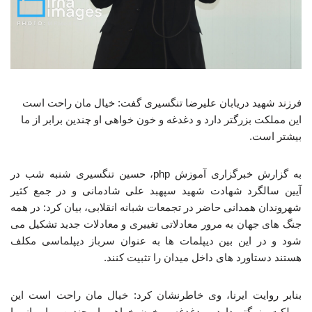
فرزند شهید دریابان علیرضا تنگسیری گفت: خیال مان راحت است
این مملکت بزرگتر دارد و دغدغه و خون خواهی او چندین برابر از ما
بیشتر است.
به گزارش خبرگزاری آموزش php، حسین تنگسیری شنبه شب در
آیین سالگرد شهادت شهید سپهبد علی شادمانی و در جمع کثیر
شهروندان همدانی حاضر در تجمعات شبانه انقلابی، بیان کرد: در همه
جنگ های جهان به مرور معادلاتی تغییری و معادلات جدید تشکیل می
شود و در این بین دیپلمات ها به عنوان سرباز دیپلماسی مکلف
هستند دستاورد های داخل میدان را تثبیت کنند.
بنابر روایت ایرنا، وی خاطرنشان کرد: خیال مان راحت است این
مملکت بزرگتر دارد و دغدغه و خون خواهی او چندین برابر از ما