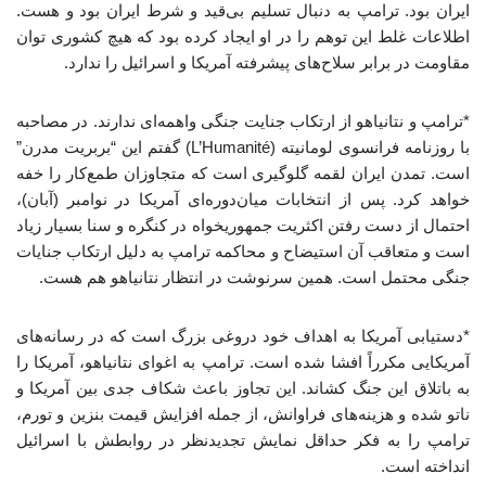
ایران بود. ترامپ به دنبال تسلیم بی‌قید و شرط ایران بود و هست.
اطلاعات غلط این توهم را در او ایجاد کرده بود که هیچ کشوری توان
مقاومت در برابر سلاح‌های پیشرفته آمریکا و اسرائیل را ندارد.
*ترامپ و نتانیاهو از ارتکاب جنایت جنگی واهمه‌ای ندارند. در مصاحبه
با روزنامه فرانسوی لومانیته (L’Humanité) گفتم این “بربریت مدرن”
است. تمدن ایران لقمه گلوگیری است که متجاوزان طمع‌کار را خفه
خواهد کرد. پس از انتخابات میان‌دوره‌ای آمریکا در نوامبر (آبان)،
احتمال از دست رفتن اکثریت جمهوریخواه در کنگره و سنا بسیار زیاد
است و متعاقب آن استیضاح و محاکمه ترامپ به دلیل ارتکاب جنایات
جنگی محتمل است. همین سرنوشت در انتظار نتانیاهو هم هست.
*دستیابی آمریکا به اهداف خود دروغی بزرگ است که در رسانه‌های
آمریکایی مکرراً افشا شده است. ترامپ به اغوای نتانیاهو، آمریکا را
به باتلاق این جنگ کشاند. این تجاوز باعث شکاف جدی بین آمریکا و
ناتو شده و هزینه‌های فراوانش، از جمله افزایش قیمت بنزین و تورم،
ترامپ را به فکر حداقل نمایش تجدیدنظر در روابطش با اسرائیل
انداخته است.