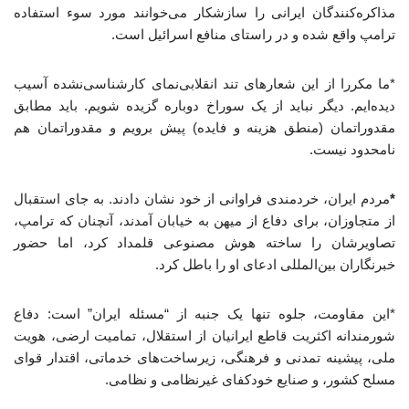
مذاکره‌کنندگان ایرانی را سازشکار می‌خوانند مورد سوء استفاده
ترامپ واقع شده و در راستای منافع اسرائیل است.
*ما مکررا از این شعارهای تند انقلابی‌نمای کارشناسی‌نشده آسیب
دیده‌ایم. دیگر نباید از یک سوراخ دوباره گزیده شویم. باید مطابق
مقدوراتمان (منطق هزینه و فایده) پیش برویم و مقدوراتمان هم
نامحدود نیست.
*
مردم ایران، خردمندی فراوانی از خود نشان دادند. به جای استقبال
از متجاوزان، برای دفاع از میهن به خیابان آمدند، آنچنان که ترامپ،
تصاویرشان را ساخته هوش مصنوعی قلمداد کرد، اما حضور
خبرنگاران بین‌المللی ادعای او را باطل کرد.
*این مقاومت، جلوه تنها یک جنبه از “مسئله ایران” است: دفاع
شورمندانه اکثریت قاطع ایرانیان از استقلال، تمامیت ارضی، هویت
ملی، پیشینه تمدنی و فرهنگی، زیرساخت‌های خدماتی، اقتدار قوای
مسلح کشور، و صنایع خودکفای غیرنظامی و نظامی.