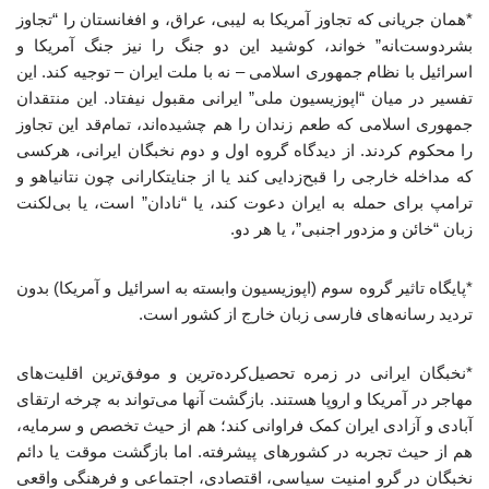
*همان جریانی که تجاوز آمریکا به لیبی، عراق، و افغانستان را “تجاوز
بشردوستانه” خواند، کوشید این دو جنگ را نیز جنگ آمریکا و
اسرائیل با نظام جمهوری اسلامی – نه با ملت ایران – توجیه کند. این
تفسیر در میان “اپوزیسیون ملی” ایرانی مقبول نیفتاد. این منتقدان
جمهوری اسلامی که طعم زندان را هم چشیده‌اند، تمام‌قد این تجاوز
را محکوم کردند. از دیدگاه گروه اول و دوم نخبگان ایرانی، هرکسی
که مداخله خارجی را قبح‌زدایی کند یا از جنایتکارانی چون نتانیاهو و
ترامپ برای حمله به ایران دعوت کند، یا “نادان” است، یا بی‌لکنت
زبان “خائن و مزدور اجنبی”، یا هر دو.
*پایگاه تاثیر گروه سوم (اپوزیسیون وابسته به اسرائیل و آمریکا) بدون
تردید رسانه‌های فارسی زبان خارج از کشور است.
*نخبگان ایرانی در زمره تحصیل‌کرده‌ترین و موفق‌ترین اقلیت‌های
مهاجر در آمریکا و اروپا هستند. بازگشت آنها می‌تواند به چرخه ارتقای
آبادی و آزادی ایران کمک فراوانی کند؛ هم از حیث تخصص و سرمایه،
هم از حیث تجربه در کشورهای پیشرفته. اما بازگشت موقت یا دائم
نخبگان در گرو امنیت سیاسی، اقتصادی، اجتماعی و فرهنگی واقعی