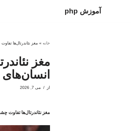
آموزش php
پرش
به
محتوا
خانه
»
مغز نئاندرتال‌ها تفاو
مغز نئاندر
انسان‌های
از
می 7, 2026
مغز نئاندرتال‌ها تفاوت چ