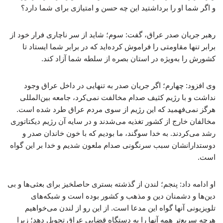
و اگر شما او را برداشتید این چه حسن و امتیازی برای شما دارد؟
رهبر جریان صدر عراق، گفت: سوم؛ شاید از سر ناچاری فرار خود از
برابر تنها مقاومتی را فراموش کرده‌اید که در برابر شما ایستاد تا
کشورش را به‌ویژه در استان بصره از سلطه شما آزاد کند.
وی افزود: چهارم؛ اگر جریان صدر به‌ تنهایی در داخل عراق وجود
نداشت و با رژیم کثیف صدام مخالفت نمی‌کرد، جامعه بین‌المللی
هرگز نمی‌فهمید که این رژیم از سوی مردم عراق طرد شده است.
مخالفان خارج از کشور تغذیه می‌شدند و در سایه آن رژیم دیکتاتوری
رشد می‌کردند. به خدا سوگند، ما بودیم که با خون خاندان صدر و
دوستدارانشان سبب سرنگونی صدام ملعون شدیم و خدا بر این گواه
است.
او ادامه داد: پنجم؛ لندن از گذشته بستری حاصلخیز برای بعثی‌ها و بی
دین‌ها و دشمنان دین و مذهب و کشور بوده است و شبکه‌های
تلویزیونی آنها گواه این مدعا است. از این رو از لندن می‌خواهیم
هرچه سریع‌تر همه آنها را به دستگاه قضایی عراق تحویل دهد؛ زیرا