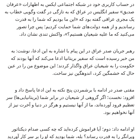
در حساب کاربری خود در شبکه اجتماعی ایکس به اظهارات «عرفان
صدیق» سفیر انگلیس در عراق که به تازگی در گفت‌ وگویی خطاب به
یک مجری عراقی گفته بود که «این ما بودیم که شما را به قدرت
رساندیم و از همه دولت‌های شما حمایت کردیم؛ پس چرا تصور
می‌کنید که ما علیه شیعیان هستیم؟»، واکنش تندی نشان داد.
رهبر جریان صدر عراق در این پیام با اشاره به این ادعا، نوشت: به
من خبر رسیده است که سفیر بریتانیا ادعا می‌کند که آنها بودند که
حکومت را به شیعیان عراق واگذار کردند؛ این موضوع من را در عین
حال که خشمگین کرد، اندوهگین نیز ساخت.
مقتی صدر در ادامه با برشمردن پنج نکته به این ادعا پاسخ داد و
افزود: نخست؛ اگر گروهی از شیعیان در برابر شما (بریتانیایی‌ها) سر
تعظیم فرود آورده‌اند، ما از آنها نیستیم و هرگز در دنیا و آخرت نیز از
آنها نخواهیم بود.
او ادامه داد: دوم؛ آیا فراموش کرده‌اید که چه کسی صدام دیکتاتور
ویرانگر را به قدرت رساند؟ بله، شما بودید که او را بر سر کار آوردید