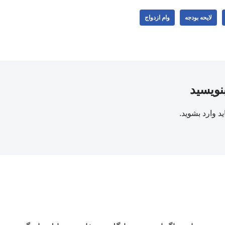
لایحه بودجه
وام ازدواج
بنویسید
ید
وارد بشوید
.