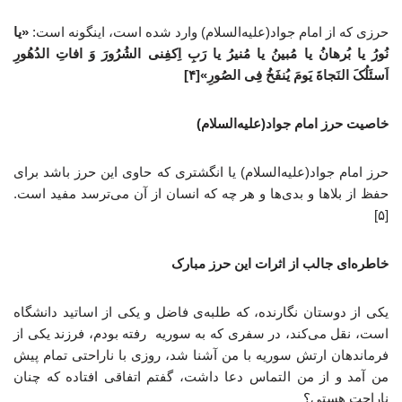
حرزی که از امام جواد(علیه‌السلام) وارد شده است، اینگونه است:
«یا
نُورُ یا بُرهانُ یا مُبینُ یا مُنیرُ یا رَبِ اِکفِنی الشُرُورَ وَ افاتِ الدُهُورِ
اَسئَلُکَ النَجاةَ یَومَ یُنفَخُ فِی الصُورِ»[۴]
خاصیت حرز امام جواد(علیه‌السلام)
حرز امام جواد(علیه‌السلام) یا انگشتری که حاوی این حرز باشد برای
حفظ از بلاها و بدی‌ها و هر چه که انسان از آن می‌ترسد مفید است.
[۵]
خاطره‌ای جالب از اثرات این حرز مبارک
یکی از دوستان نگارنده، که طلبه‌ی فاضل و یکی از اساتید دانشگاه‌
است، نقل می‌کند، در سفری که به سوریه رفته بودم، فرزند یکی از
فرماندهان ارتش سوریه با من آشنا شد، روزی با ناراحتی تمام پیش
من آمد و از من التماس دعا داشت، گفتم اتفاقی افتاده که چنان
ناراحت هستی؟