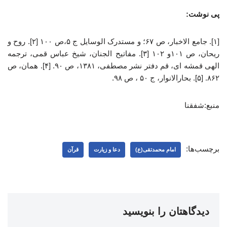
پی نوشت:
[۱]. جامع الاخبار، ص ۶۷؛ و مستدرک الوسایل ج ۵،ص ۱۰۰ [۲]. روح و
ریحان، ص ۱۰۱و ۱۰۲ [۳]. مفاتیح الجنان، شیخ عباس قمی، ترجمه
الهی قمشه ای، قم دفتر نشر مصطفی، ۱۳۸۱، ص ۹۰. [۴]. همان، ص
۸۶۲. [۵]. بحارالانوار، ج ۵۰ ، ص ۹۸.
منبع:شفقنا
برچسب‌ها:
امام محمدتقی(ع)
دعا و زیارت
قرآن
دیدگاهتان را بنویسید