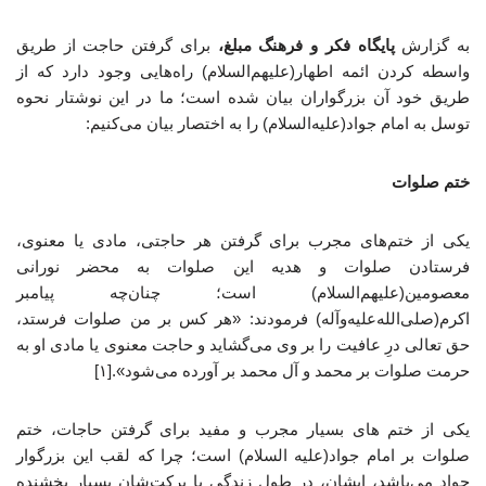
به گزارش
پایگاه فکر و فرهنگ مبلغ،
برای گرفتن حاجت از طریق
واسطه کردن ائمه اطهار(علیهم‌السلام) راه‌هایی وجود دارد که از
طریق خود آن بزرگواران بیان شده است؛ ما در این نوشتار نحوه
توسل به امام جواد(علیه‌السلام) را به اختصار بیان می‌کنیم:
ختم صلوات
یکی از ختم‌های مجرب برای گرفتن هر حاجتی، مادی یا معنوی،
فرستادن صلوات و هدیه این صلوات به محضر نورانی
معصومین(علیهم‌السلام) است؛ چنان‌چه پیامبر
اکرم(صلی‌الله‌علیه‌وآله) فرمودند: «هر کس بر من صلوات فرستد،
حق تعالی درِ عافیت را بر وی می‌گشاید و حاجت معنوی یا مادی او به
حرمت صلوات بر محمد و آل محمد بر آورده می‌شود».[۱]
یکی از ختم های بسیار مجرب و مفید برای گرفتن حاجات، ختم
صلوات بر امام جواد(علیه السلام) است؛ چرا که لقب این بزرگوار
جواد می‌باشد، ایشان، در طول زندگی با برکت‌شان بسیار بخشنده