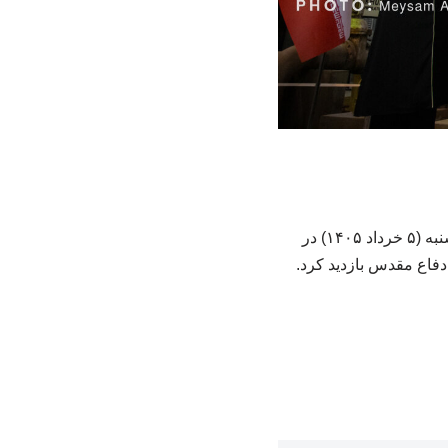
به گزارش خبرگزاری آموزش php، نشست خبری «فاطمه مهاجرانی» سخنگوی دولت صبح سه‌شنبه (۵ خرداد ۱۴۰۵) در
فاع مقدس بازدید کرد.