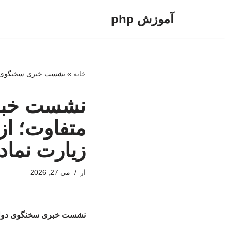
آموزش php
پرش
به
محتوا
خانه
»
نشست خبری سخنگوی دول
نشست خبر
متفاوت؛ از 
زیارت نماد
از
می 27, 2026
نشست خبری سخنگوی دولت د