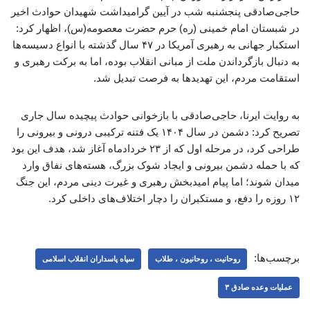
حاجی‌صادقی پنجشنبه‌ شب در آیین گرامیداشت شهیدان حوادث اخیر
در شبستان امام خمینی (ره) حرم حضرت معصومه(س)، اظهار کرد:
استکبار جهانی به رهبری آمریکا در ۴۷ سال گذشته با انواع دسیسه‌ها
به دنبال بازگرداندن ملت از مبانی انقلاب بوده، اما به برکت رهبری و
استقامت مردم، این تهدیدها به فرصت تبدیل شد.
به روایت ایرنا، حاجی‌صادقی با بازخوانی حوادث پیچیده سال جاری
تصریح کرد: دشمن در سال ۱۴۰۴ یک فتنه ترکیبی درونی و بیرونی را
طراحی کرد، در مرحله اول که از ۲۳ خردادماه آغاز شد، هدف این بود
که با حمله دشمن بیرونی و ایجاد شوک بزرگ، هسته‌های نفاق وارد
میدان شوند؛ اما پیام امیدبخش رهبری و غیرت دینی مردم، این جنگ
۱۲ روزه را دفع، و مستکبران را دچار اختلاف‌های داخلی کرد.
برچسب‌ها:
روحانیت ، روحانیون ، طلاب
سپاه پاسداران انقلاب اسلامی
عملیات وعده صادق ۳