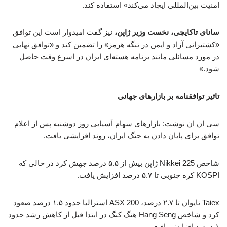
امنیت بین‌المللی ایجاد می‌کند» استفاده کند.
سانای تاکایچی، نخست وزیر ژاپن،
نیز گفت امیدوار است این توافق
«کشتیرانی آزاد و ایمن در تنگه هرمز» را تضمین کند و «توافق نهایی
در مورد مسائلی مانند برنامه هسته‌ای ایران در اسرع وقت حاصل
شود.»
تاثیر توافقنامه بر بازارهای جهانی
سی ان ان نوشت: بازارهای سهام آسیایی روز دوشنبه پس از اعلام
توافق برای پایان دادن به جنگ ایران، روند افزایشی یافت.
شاخص Nikkei 225 ژاپن بیش از ۵.۵ درصد جهش کرد در حالی که
KOSPI کره جنوبی تا ۵.۷ درصد افزایش یافت.
Taiex تایوان تا ۲.۷ درصد، ASX 200 استرالیا حدود ۱.۵ درصد صعود
کرد و شاخص Hang Seng هنگ کنگ در ابتدا قبل از کاهش رشد حدود
۱ درصد افزایش یافت.