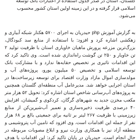
گلستان، استان در صدر جدول استفاده از اعتبارات بانک توسعه
اسلامی قرار گرفته و در این زمینه اولین استان کشور محسوب
می‌شود.
به گزارش آموزش php حیدریان به اجرای ۵۷۰۰ هکتار شبکه آبیاری و
زهکشی اشاره کرد و افزود: با استفاده از منابع سد کبودگال،
بزرگ‌ترین مزرعه پرورش ماهیان خاویاری استان با ظرفیت تولید ۲
تن خاویار و ۲۵۰ تن گوشت راه‌اندازی شده است. وی تاکید کرد که
این اقدامات تاثیری بر تخصیص حقابه‌ها ندارد و با مشارکت بانک
توسعه اسلامی و تخصیص ۵۰ میلیون یورو، پروژه‌های آب و
مولدسازی اموال مازاد وزارت اقتصاد برای توسعه زیرساخت‌ها در
استان اجرایی خواهد شد. مدیرعامل آب منطقه‌ای گلستان همچنین
به پروژه‌های آب‌رسانی شاخص استان اشاره کرد: تحویل ۵۲ هزار متر
مکعب مخزن جدید به شهرهای گرگان، کردکوی و گمیشان، افزایش
۴۰ درصدی ظرفیت ذخیره‌سازی و تعمیر آب‌شیرین‌کن از منابع
زیرزمینی با ظرفیت ۲۶۷ لیتر بر ثانیه برای جمعیتی بالغ بر ۶۸ هزار
نفر از جمله این اقدامات است. وی افزود که تامین آب پتروشیمی و
منطقه آزاد نیز با همکاری وزارت نیرو و ابلاغ مصوبات مربوطه در
حال انجام است. حیدریان در پایان تاکید کرد: این اقدامات با هدف