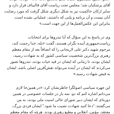
آقای پزشکیان شد؛ مجلس تحت ریاست آقای قالیباف قرار دارد و
سایر ارکان حاکمیت نیز به شکل دیگری شکل گرفت که مورد رضایت
آنان نیست و آن برنامه و پلنی که داشتند، عملیاتی نشده است.
بنابراین این عکس‌العمل‌ها از این جهت است.»
وی در پاسخ به این سؤال که آیا تندروها برای انتخابات
ریاست‌جمهوری آینده نگران هستند، گفت: «بله، خدا رحمت کند،
مرحوم شهید دکتر علی لاریجانی را که انصافاً بعد از مقام معظم
رهبری بزرگ‌ترین شخصیت سیاسی کشور که به شهادت رسید،
ایشان بودند. تا زمانی که ایشان در قید حیات بودند، تندروها تصور
می‌کردند که ایشان در آینده می‌تواند نقش‌آفرین اصلی باشد. ایشان
به فیض شهادت رسید.»
این چهره سیاسی اصولگرا خاطرنشان کرد: «در همین‌جا لازم
می‌دانم اشاره کنم که دو، سه بار در جلسات خصوصی در همین
دوره‌ای که ایشان دبیر شورای عالی امنیت ملی بودند، به من
می‌گفتند: “دعا کنید شهادت نصیب ما شود.” ایشان فردی بزرگ،
معتقد، مؤمن، انقلابی و مطیع رهبری بودند. هرچه که مقام معظم