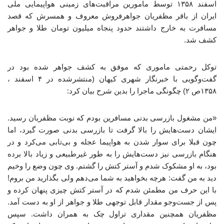
اسفند ۱۳۵۸ توسط مامورین مراقبت‌های زمینی هواپیمایی ملی
ایران از باقر مظفریان جواهرفروش معروف و همسرش که قصد
مسافرت به خارج داشتند حدود پنجاه میلیون تومان طلا و جواهر
کشف شد.
توکل رحمتی ماموری که موفق به کشف جواهر شده بود در
گفت‌وگویی با خبرنگار شهری کیهان (منتشرشده در ۴ اسفند ،
۱۳۵۸ص ۲) چگونگی ماجرا را بدین شرح بیان کرد:
«من مشغول بازرسی بدنی مسافرین بودم که نوبت مظفریان رسید.
ایشان دست‌هایش را بالا گرفت تا بازرسی بدنی صورت گیرد، اما
چون قبلا برای سوار شدن به هواپیما عجله و بی‌تابی می‌کرد و در
هنگام بازرسی نیز دست‌هایش را به طور غیرطبیعی و زیاد بالا برده
بود، به او مشکوک شدم و آستر کتش را گشتم. وی چون وضع را وخیم
دید به من گفت: هرچه بخواهید به شما می‌دهم ولی بگذارید من بروم!
با این حرف من مطمئن شدم که در آستر کتش چیزی پنهان کرده و
پس از جست‌وجو مقدار قابل توجهی طلا و جواهر از او به دست آمد.
مظفریان همچنین مقداری تراول چک به همران داشت. سپس