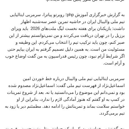
به گزارش خبرگزاری آموزش php؛ روبرتو پیاتزا، سرمربی ایتالیایی
تیم ملی والیبال ایران در حاشیه تمرین عصر سه‌شنبه اظهار
داشت: بازیکنان برای هفته نخست لیگ ملت‌های 2026 باید ویزای
برزیل را در تهران دریافت می‌کردند و من نمی‌توانستم بیشتر از این
صبر کنم، چون باید ترکیب تیم را انتخاب می‌کردم. این وظیفه و
مسئولیت من است. به همین دلیل تصمیم گرفتم به ایران بیایم حتی
اگر شرایط آرام نبود، چون رئیس فدراسیون به من گفت اوضاع خوب
و آرام است.
سرمربی ایتالیایی تیم ملی والیبال درباره خط خوردن امین
اسماعیل‌نژاد از فهرست تیم ملی گفت: اسماعیل‌نژاد مصدوم شده
بود و نمی‌دانم این موضوع را می‌دانستید یا نه. بعد از شروع تمرینات
در کمپ به او گفتم که هنوز آمادگی لازم را ندارد، بنابراین از او
خواستم سلامت بماند و تمریناتش را ادامه دهد. مطمئنم دیر یا زود به
تیم برمی‌گردد.
وی گفت: می‌خواستم به یک بازیکن جوان‌تر مثل متین حسینی فرصت