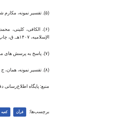
(۵). تفسیر نمونه، مکارم شیرازی، ناصر، تهران، دار الکتب الإسلامیه، ۱۳۷۴ هـ. ش، چاپ اول، ج ‌۳، ص ۹.
(۶). الکافی، کلینی، م
الإسلامیه، ۱۴۰۷هـ. ق، چاپ چهارم، ج ۴، ص ۲۷۱.
(۷). پاسخ به پرسش های مذهبی، همان.
(۸). تفسیر نمونه، همان، ج ‌۵، ص ۹۰.
منبع: پایگاه اطلاع‌رسانی د
برچسب‌ها:
قرآن
کعبه