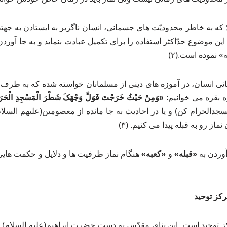
ا که به خاطر محدودیّت های جسمانی، انسان ناگزیر به ایستادن به جه
این موضوع حدّاکثر استفاده را برای تکمیل عبادت بنماید و به جا آور
 نموده است.(۲)
 انسان، در آموزه های دینی از مسلمانان خواسته شده که به طرف مس
«وَمِنْ حَیْثُ خَرَجْتَ فَوَلِّ وَجْهَکَ شَطْرَ الْمَسْجِدِ الْحَر
الحرام کن) و یا در احادیث به جا مانده از معصومین(علیهم السلام)
از رو به قبله پیدا می کنیم. (۳)
آوردن به
«قبله»
و
«کعبه»
هنگام نماز ظرفیت ها و دلایل و حکمت هایی 
رکز توحید
ز توحید است. این بنای مقدّس به دست حضرت ابراهیم(علیه السلام) تج