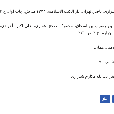
حمد بن یعقوب بن اسحاق، محقق/ مصحح: غفاری، علی اکبر، آخوندی، 
فتر آیت‌الله مکارم شیرازی
نماز