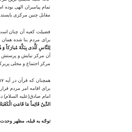
تمام پیامبران الهی بوده 
مقابل چنین مرکزی بایستد به 
برای مردم بنا شده همان 
لِلنَّاسِ لَلَّذی بِبَکَّةَ مُبارَکاً و
آن مرکز نیایش و پرستش پر
مرکز اجتماع و محلی پربرک
برای اقامه امر مردم قرار
امام صادق(علیه السلام) د
الدِّینُ قَائِماً مَا قَامَتِ الْکَعْبَة
توجّه به قبله، مظهر وحدت