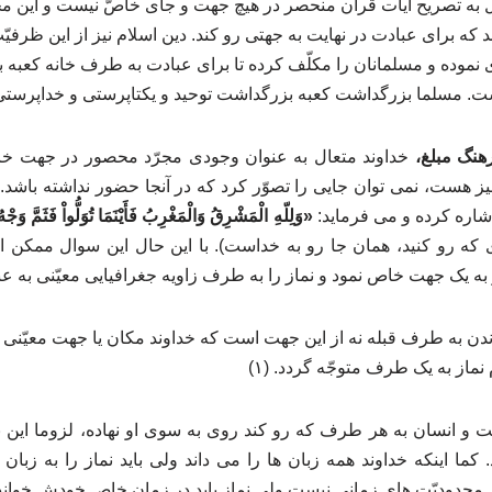
ل به تصریح آیات قرآن منحصر در هیچ جهت و جای خاصّ نیست و این م
د که برای عبادت در نهایت به جهتی رو کند. دین اسلام نیز از این ظر
ی نموده و مسلمانان را مکلّف کرده تا برای عبادت به طرف خانه کعبه به 
ست. مسلما بزرگداشت کعبه بزرگداشت توحید و یکتاپرستی و خداپرست
رهنگ مبلغ،
خداوند متعال به عنوان وجودی مجرّد محصور در جهت خا
شاره کرده و می فرماید:
«وَلِلّهِ الْمَشْرِقُ وَالْمَغْرِبُ فَأَیْنَمَا تُوَلُّواْ فَثَمَّ وَجْ
ه رو کنید، همان جا رو به خداست). با این حال این سوال ممکن 
به یک جهت خاص نمود و نماز را به طرف زاویه جغرافیایی معیّنی به ع
دن به طرف قبله نه از این جهت است که خداوند مکان یا جهت معیّنی د
ماز به یک طرف متوجّه گردد. (۱)
ست و انسان به هر طرف که رو کند روی به سوی او نهاده، لزوما این نت
ا اینکه خداوند همه زبان ها را می داند ولی باید نماز را به زبان ع
ر محدودیّت های زمانی نیست ولی نماز باید در زمان خاص خودش خواند