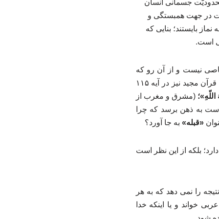
حدودیّت جسمانی انسان
فیّت در جهت همبستگی و
نماز بایستند؛ بنایی که
ی است.
صی نیست و از آن رو که
وجودی مطلق و نامتناهی نیز هست، نمی توان جایی را تصوّر کرد که در آنجا حضور نداشته باشد. قرآن مجید نیز در آیه ۱۱۵
هُ اللّهِ»؛
(مشرق و مغرب از
است به ذهن برسد که چرا
نوان
«قبله»
به جا آورد؟
ارد؛ بلکه از این نظر است
یجه را نمی دهد که به هر
ربی خواند و یا اینکه خدا
ه شود.