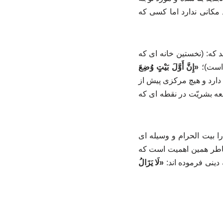
 مکانی ندارد اما کسی که
ین نکته تأکید می کند که: (نخستین خانه ای که
است)؛
«إِنَّ أَوَّلَ بَیْتٍ وُضِعَ
دارد و هیچ مرکزی پیش از
ه بشریّت در نقطه‌ ای که
کعبه را بیت الحرام و وسیله‌ ای
اطر همین اهمیت است که
دینی فرموده اند:
«لَا یَزَالُ