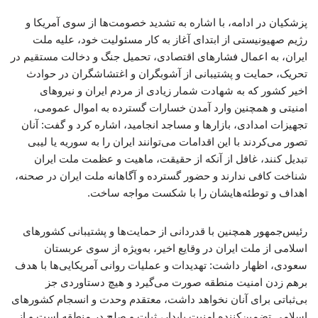
پزشکیان در ادامه، با اشاره به تشدید خصومت‌ها از سوی آمریکا و
رژیم صهیونیستی از ابتدای آغاز به کار مسئولیت خود، علیه ملت
ایران، به اعمال فشارهای اقتصادی، تحمیل جنگ و دخالت مستقیم در
تحریک، حمایت و پشتیبانی از آشوبگران و اغتشاشگران در حوادث
اخیر کشور که به شهادت شمار زیادی از مردم ایران و نیروهای
امنیتی و همچنین وارد آمدن خسارات گسترده به اموال عمومی،
تجهیزات امدادی، بازارها و مساجد انجامید، اشاره کرد و گفت‌: آنان
تصور می‌کردند با این اقدامات می‌توانند ایران را به سوریه یا لیبی
تبدیل کنند، غافل از آنکه از حقیقت، ماهیت و عظمت ملت ایران
شناخت کافی ندارند و حضور گسترده و آگاهانه ملت ایران در صحنه،
اهداف و توطئه‌هایشان را با شکست مواجه ساخت.
رئیس‌جمهور همچنین با قدردانی از حمایت‌ها و پشتیبانی کشورهای
اسلامی از ملت ایران در وقایع اخیر، به‌ویژه از سوی عربستان
سعودی، اظهار داشت: تهدیدات و عملیات روانی آمریکایی‌ها با هدف
برهم زدن امنیت منطقه صورت می‌گیرد و هیچ دستاوردی جز
بی‌ثباتی برای آنان نخواهد داشت، معتقدم وحدت و انسجام کشورهای
اسلامی تضمین‌کننده امنیت پایدار، ثبات و صلح در منطقه است و از